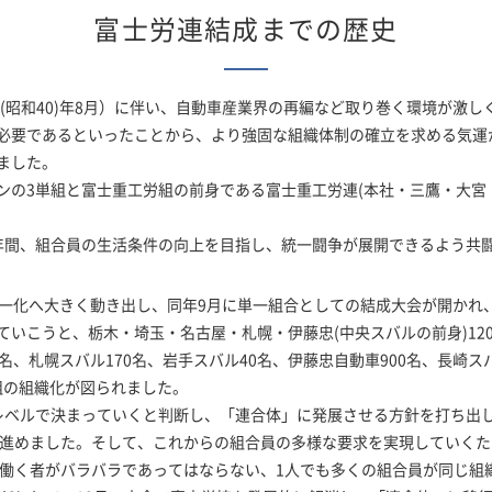
富士労連結成までの歴史
(昭和40)年8月）に伴い、自動車産業界の再編など取り巻く環境が激し
要であるといったことから、より強固な組織体制の確立を求める気運が高ま
ました。
3単組と富士重工労組の前身である富士重工労連(本社・三鷹・大宮・群馬
間、組合員の生活条件の向上を目指し、統一闘争が展開できるよう共
単一化へ大きく動き出し、同年9月に単一組合としての結成大会が開かれ、富
いこうと、栃木・埼玉・名古屋・札幌・伊藤忠(中央スバルの前身)120
0名、札幌スバル170名、岩手スバル40名、伊藤忠自動車900名、長崎ス
労組の組織化が図られました。
ベルで決まっていくと判断し、「連合体」に発展させる方針を打ち出
を進めました。そして、これからの組合員の多様な要求を実現していく
、働く者がバラバラであってはならない、1人でも多くの組合員が同じ組