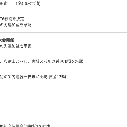
田市 1名(清水吉清)
76春闘を決定
の労連加盟を承認
大会開催
の労連加盟を承認
、和歌山スバル、宮城スバルの労連加盟を承認
初めて労連統一要求が実現(賃金12%)
働組合協議会(部労協)を結成