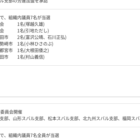
ル支部の労連加盟を承認
で、組織内議員7名が当選
議会 1名(塚越久雄)
議会 1名(引地ただし)
田市 2名(富沢公晴、石川正弘)
勢崎市 1名(小林ひさのぶ)
都宮市 1名(大根田倭之)
田市 1名(村山義信)
央委員会開催
支部、山形スバル支部、松本スバル支部、北九州スバル支部、福岡スバ
で、組織内議員7名全員が当選