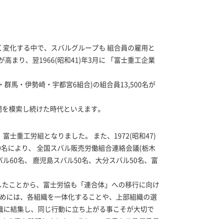
く変化する中で、スバルグループも 組合員の雇用と
り、翌1966(昭和41)年3月に 「富士重工企業
・伊勢崎・宇都宮6組合)の組合員13,500名が
闘を模索し続けた時代といえます。
士重工労組となりました。 また、1972(昭和47)
名により、 全国スバル販売労働組合連絡会議(栃木
バル60名、 鹿児島スバル50名、大分スバル50名、富
したことから、富士労協も「連合体」への移行に向け
ためには、各組織を一体化することや、上部組織の選
織に結集し、同じ行動に立ち上がる事こそが大切で