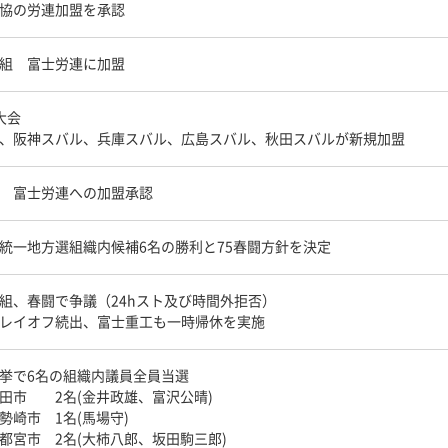
協の労連加盟を承認
組 富士労連に加盟
大会
、阪神スバル、兵庫スバル、広島スバル、秋田スバルが新規加盟
 富士労連への加盟承認
統一地方選組織内候補6名の勝利と75春闘方針を決定
組、春闘で争議（24hスト及び時間外拒否）
レイオフ続出、富士重工も一時帰休を実施
挙で6名の組織内議員全員当選
田市 2名(金井政雄、富沢公晴)
勢崎市 1名(馬場守)
都宮市 2名(大柿八郎、坂田駒三郎)