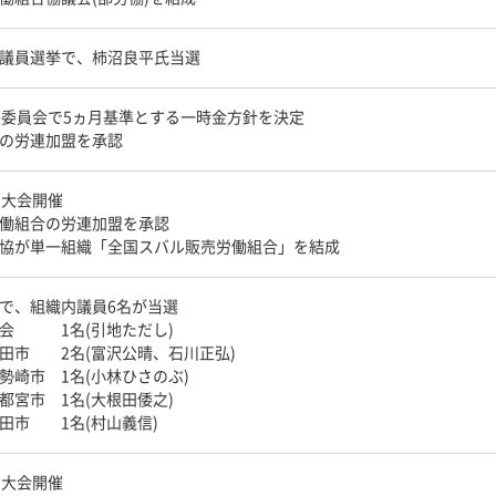
議員選挙で、柿沼良平氏当選
央委員会で5ヵ月基準とする一時金方針を決定
の労連加盟を承認
期大会開催
働組合の労連加盟を承認
協が単一組織「全国スバル販売労働組合」を結成
で、組織内議員6名が当選
議会 1名(引地ただし)
田市 2名(富沢公晴、石川正弘)
勢崎市 1名(小林ひさのぶ)
都宮市 1名(大根田倭之)
田市 1名(村山義信)
期大会開催