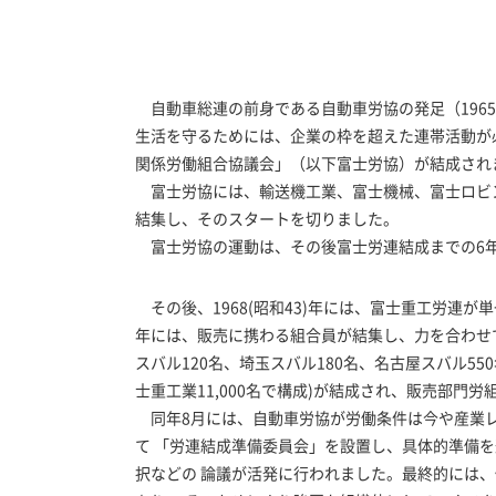
自動車総連の前身である自動車労協の発足（1965
生活を守るためには、企業の枠を超えた連帯活動が必
関係労働組合協議会」（以下富士労協）が結成され
富士労協には、輸送機工業、富士機械、富士ロビンの
結集し、そのスタートを切りました。
富士労協の運動は、その後富士労連結成までの6年
その後、1968(昭和43)年には、富士重工労連が
年には、販売に携わる組合員が結集し、力を合わせて
スバル120名、埼玉スバル180名、名古屋スバル55
士重工業11,000名で構成)が結成され、販売部門
同年8月には、自動車労協が労働条件は今や産業レ
て 「労連結成準備委員会」を設置し、具体的準備
択などの 論議が活発に行われました。最終的には