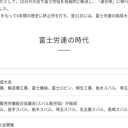
だとして、10月の大会で富士労協を発展的に解消し、「連合体」に移
した。
30日をもって6年間の歴史に終止符を打ち、翌31日には、富士労連の結
富士労連の時代
成大会
業、輸送機工業、富士機械、富士ロビン、桐生工業、栃木スバル、埼玉
販売労働組合協議会(スバル販労協）が結成
ル、岩手スバル、栃木スバル、埼玉スバル、名古屋スバル、長崎スバル
大会開催