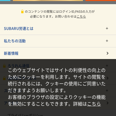
のコンテンツの閲覧にはログインID,PASSの入力が
必要になります。お問い合わせは
こちら
SUBARU労連とは
私たちの活動
新着情報
ろうれん通信
このウェブサイトではサイトの利便性の向上の
ためにクッキーを利用します。サイトの閲覧を
福利厚生サービス
続行されるには、クッキーの使用にご同意いた
だきますようお願いします。
スペシャル
お客様のブラウザの設定によりクッキーの機能
アクセス
を無効にすることもできます。詳細は
こちら
プライバシーポリシー